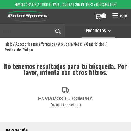
ENVIOS GRATIS A TODO EL PAIS - CUOTAS SIN INTERES Y DESCUENTOS!
MENÚ
0
PRODUCTOS
Inicio
/
Accesorios para Vehículos
/
Acc. para Motos y Cuatriciclos
/
Redes de Pulpo
No tenemos resultados para tu búsqueda. Por
favor, intentá con otros filtros.
ENVIAMOS TU COMPRA
Envios a todo el país
NAVEGACIÓN