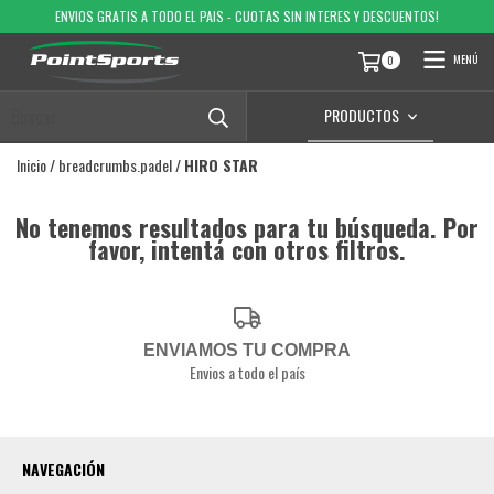
ENVIOS GRATIS A TODO EL PAIS - CUOTAS SIN INTERES Y DESCUENTOS!
MENÚ
0
PRODUCTOS
Inicio
/
breadcrumbs.padel
/
HIRO STAR
No tenemos resultados para tu búsqueda. Por
favor, intentá con otros filtros.
ENVIAMOS TU COMPRA
Envios a todo el país
NAVEGACIÓN