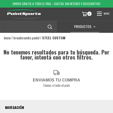
ENVIOS GRATIS A TODO EL PAIS - CUOTAS SIN INTERES Y DESCUENTOS!
MENÚ
0
PRODUCTOS
Inicio
/
breadcrumbs.padel
/
STEEL CUSTOM
No tenemos resultados para tu búsqueda. Por
favor, intentá con otros filtros.
ENVIAMOS TU COMPRA
Envios a todo el país
NAVEGACIÓN